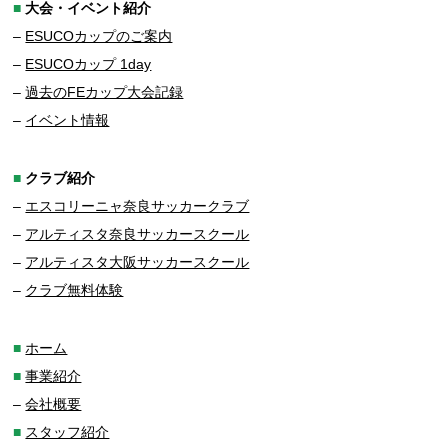
■
大会・イベント紹介
–
ESUCOカップのご案内
–
ESUCOカップ 1day
–
過去のFEカップ大会記録
–
イベント情報
■
クラブ紹介
–
エスコリーニャ奈良サッカークラブ
–
アルティスタ奈良サッカースクール
–
アルティスタ大阪サッカースクール
–
クラブ無料体験
■
ホーム
■
事業紹介
–
会社概要
■
スタッフ紹介