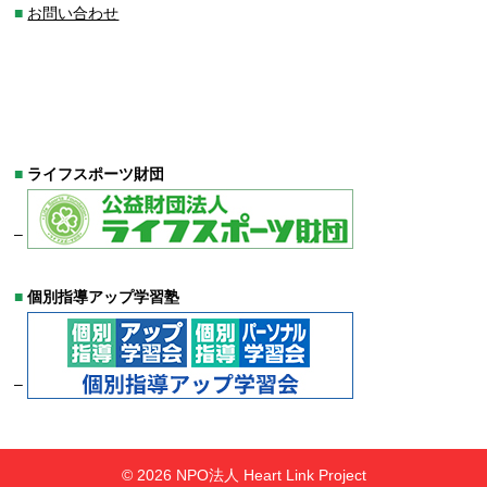
■
お問い合わせ
■
ライフスポーツ財団
–
■
個別指導アップ学習塾
–
© 2026 NPO法人 Heart Link Project